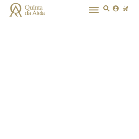
0
Sinta a beleza da lezíria,
descanse com serenidade