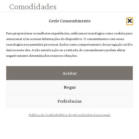
Comodidades
• Quatro suítes com casas de banho privativas (cama extra
Gerir Consentimento
disponível para crianças até aos 8 anos; berço gratuito).
• Ar condicionado.
Para proporcionar as melhores experiências, utilizamos tecnologias como cookies para
• TV e WI-FI.
armazenar e/ou acessar informações do dispositivo. O consentimento com essas
• Espaços comuns interiores e exteriores.
tecnologias nos permitirá processar dados como comportamento de navegação ou IDs
• Chaleira, máquina de café, microondas e tostadeira.
únicos neste site. A não autorização ou a retirada do consentimento podem afetar
• Piscina e zona “lounge”.
negativamente determinados recursos e funções.
• Estacionamento gratuito.
Aceitar
Negar
Preferências
Política de Cookies
Política de privacidade
Avisos Legais