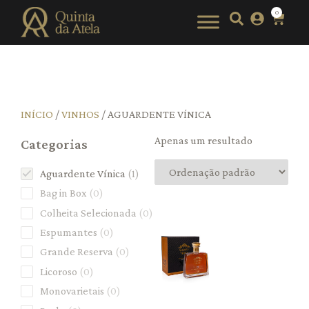
0
INÍCIO
/
VINHOS
/ AGUARDENTE VÍNICA
Apenas um resultado
Categorias
Aguardente Vínica
1
Bag in Box
0
Colheita Selecionada
0
Espumantes
0
Grande Reserva
0
Licoroso
0
Monovarietais
0