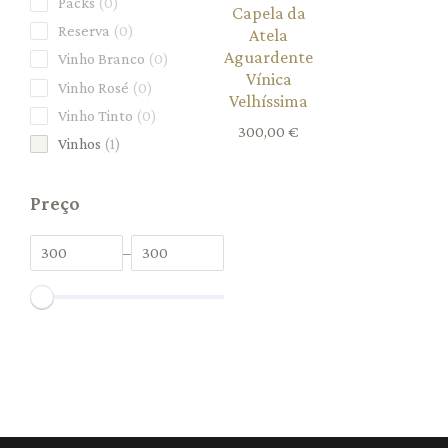
Packs
0
Capela da
Reserva
0
Atela
Aguardente
Vinho Branco
0
Vínica
Vinho Rosé
0
Velhíssima
Vinho Tinto
0
300,00
€
Vinhos
1
Preço
–