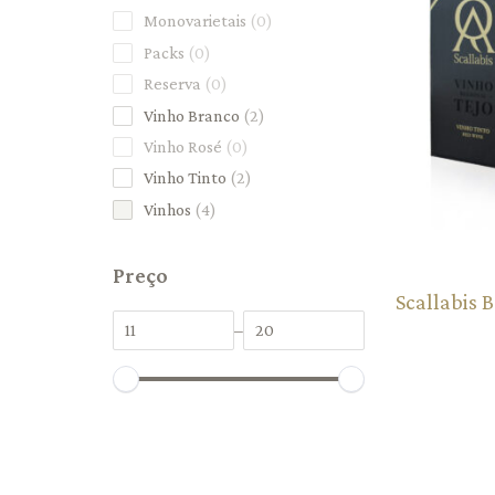
Monovarietais
0
Packs
0
Reserva
0
Vinho Branco
2
Vinho Rosé
0
Vinho Tinto
2
Vinhos
4
Preço
Scallabis B
–