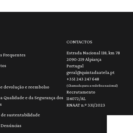
CONTACTOS
Estrada Nacional 118, km 78
s Frequentes
2090-219 Alpiarça
tos
Portugal
geral@quintadaatela.pt
+351 243 247 648
(Chamada para a rede fixa nacional)
 de devolução e reembolso
Recrutamento
 da Qualidade e da Segurança dos
114072/AL
s
RNAAT n.º 331/2023
 de sustentabilidade
 Denúncias