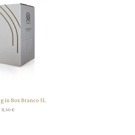
ag in Box Branco 5L
11,50
€