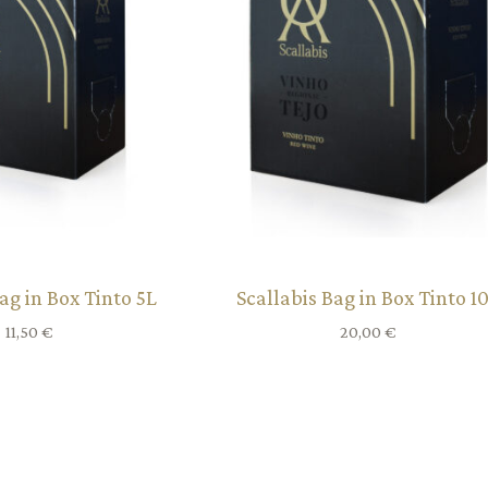
ag in Box Tinto 5L
Scallabis Bag in Box Tinto 1
11,50
€
20,00
€