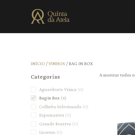
INÍCIO
/
VINHOS
/ BAG IN BOX
A mostrar todos o
Categorias
Aguardente Vínica
0
Bag in Box
4
Colheita Selecionada
0
Espumantes
0
Grande Reserva
0
Licoroso
0