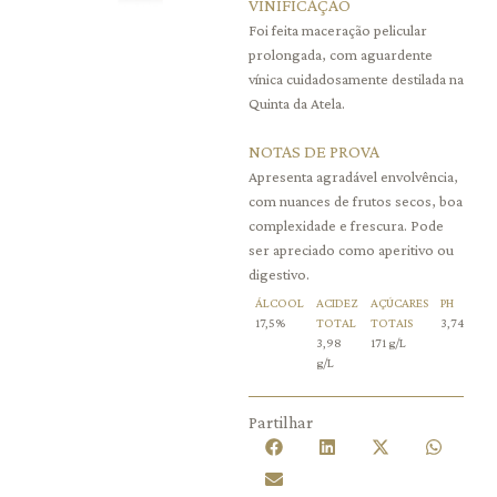
VINIFICAÇÃO
Foi feita maceração pelicular
prolongada, com aguardente
vínica cuidadosamente destilada na
Quinta da Atela.
NOTAS DE PROVA
Apresenta agradável envolvência,
com nuances de frutos secos, boa
complexidade e frescura. Pode
ser apreciado como aperitivo ou
digestivo.
ÁLCOOL
ACIDEZ
AÇÚCARES
PH
17,5%
TOTAL
TOTAIS
3,74
3,98
171 g/L
g/L
Partilhar