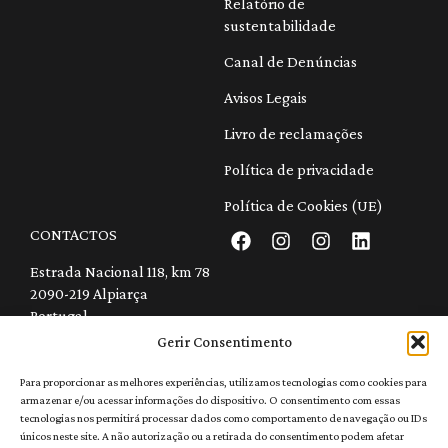
Relatório de
sustentabilidade
Canal de Denúncias
Avisos Legais
Livro de reclamações
Política de privacidade
Política de Cookies (UE)
CONTACTOS
Estrada Nacional 118, km 78
2090-219 Alpiarça
Portugal
geral@quintadaatela.pt
Gerir Consentimento
+351 243 247 648
(Chamada para a rede fixa nacional)
Para proporcionar as melhores experiências, utilizamos tecnologias como cookies para
armazenar e/ou acessar informações do dispositivo. O consentimento com essas
Recrutamento
tecnologias nos permitirá processar dados como comportamento de navegação ou IDs
114072/AL
únicos neste site. A não autorização ou a retirada do consentimento podem afetar
RNAAT n.º 331/2023