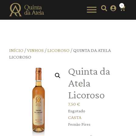
0
INÍCIO
/
VINHOS
/
LICOROSO
/ QUINTA DA ATELA
LICOROSO
Quinta da
Atela
Licoroso
7,50
€
Esgotado
CASTA
Fernão Pires