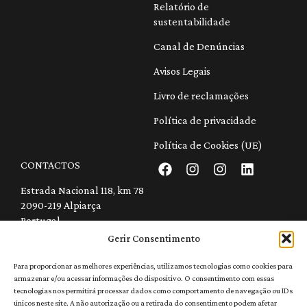
Relatório de
sustentabilidade
Canal de Denúncias
Avisos Legais
Livro de reclamações
Política de privacidade
Política de Cookies (UE)
CONTACTOS
Estrada Nacional 118, km 78
2090-219 Alpiarça
Portugal
geral@quintadaatela.pt
Gerir Consentimento
+351 243 247 648
(Chamada para a rede fixa nacional)
Para proporcionar as melhores experiências, utilizamos tecnologias como cookies para
armazenar e/ou acessar informações do dispositivo. O consentimento com essas
Recrutamento
tecnologias nos permitirá processar dados como comportamento de navegação ou IDs
114072/AL
únicos neste site. A não autorização ou a retirada do consentimento podem afetar