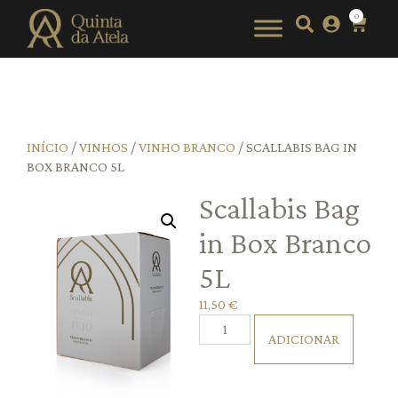
0
INÍCIO
/
VINHOS
/
VINHO BRANCO
/ SCALLABIS BAG IN
BOX BRANCO 5L
Scallabis Bag
in Box Branco
5L
11,50
€
ADICIONAR