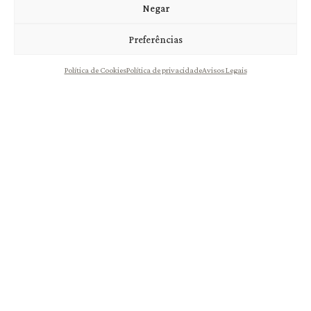
Negar
Preferências
Política de Cookies
Política de privacidade
Avisos Legais
Scallabis Bag in Box
Scallabis Bag in Box
Branco 5L
Branco 10L
11,50
€
20,00
€