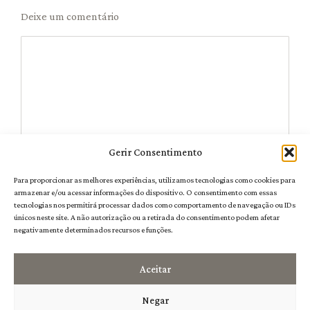
Deixe um comentário
Gerir Consentimento
Para proporcionar as melhores experiências, utilizamos tecnologias como cookies para
Nome
*
armazenar e/ou acessar informações do dispositivo. O consentimento com essas
tecnologias nos permitirá processar dados como comportamento de navegação ou IDs
únicos neste site. A não autorização ou a retirada do consentimento podem afetar
negativamente determinados recursos e funções.
Aceitar
Negar