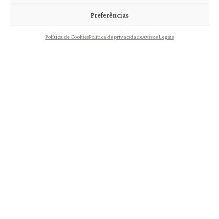
Preferências
Política de Cookies
Política de privacidade
Avisos Legais
Scallabis Bag in Box
Scallabis Bag in Box
Branco 5L
Branco 10L
11,50
€
20,00
€