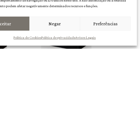
mportamento de navegação ou IDs únicos neste site. A não autorização ou a retirada
nto podem afetar negativamente determinados recursos e funções.
ceitar
Negar
Preferências
Política de Cookies
Política de privacidade
Avisos Legais
to 10L
Scallabis Bag in Box Tinto 5L
11,50
€