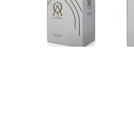
Scallabis Bag in Box Branco 5L
Scall
11,50
€