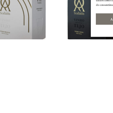
dados como co
do consentime
A
abis Bag in Box Branco 10L
Scallabis Bag in Box Tin
20,00
€
20,00
€