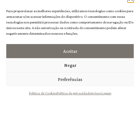
Branco 5L
Branco 10L
Para proporcionar as melhores experiências, utilizamos tecnologias como cookies para
11,50
€
20,00
€
armazenar e/ou acessar informações do dispositivo. O consentimento com essas
tecnologias nos permitirá processar dados como comportamento de navegação ou IDs
únicos neste site. A não autorização ou a retirada do consentimento podem afetar
negativamente determinados recursos e funções.
Aceitar
Negar
Preferências
Política de Cookies
Política de privacidade
Avisos Legais
Scallabis Bag in Box
Scallabis Bag in Box
Tinto 10L
Tinto 5L
20,00
€
11,50
€