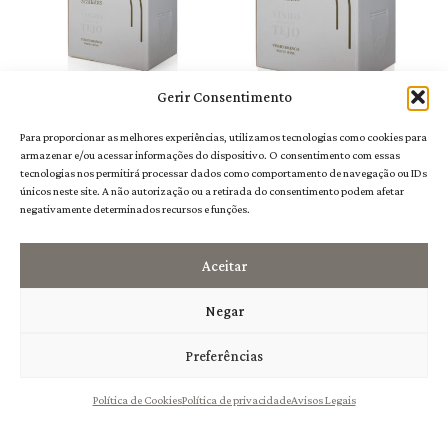
Gerir Consentimento
Para proporcionar as melhores experiências, utilizamos tecnologias como cookies para
Scallabis Bag in Box
Scallabis Bag in Box
armazenar e/ou acessar informações do dispositivo. O consentimento com essas
Branco 5L
Branco 10L
tecnologias nos permitirá processar dados como comportamento de navegação ou IDs
únicos neste site. A não autorização ou a retirada do consentimento podem afetar
11,50
€
20,00
€
negativamente determinados recursos e funções.
Aceitar
Negar
Preferências
Política de Cookies
Política de privacidade
Avisos Legais