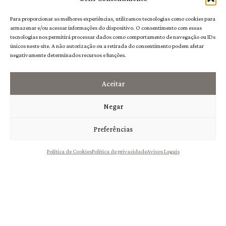
Para proporcionar as melhores experiências, utilizamos tecnologias como cookies para
armazenar e/ou acessar informações do dispositivo. O consentimento com essas
tecnologias nos permitirá processar dados como comportamento de navegação ou IDs
únicos neste site. A não autorização ou a retirada do consentimento podem afetar
negativamente determinados recursos e funções.
Aceitar
Nome
*
Negar
Preferências
Política de Cookies
Política de privacidade
Avisos Legais